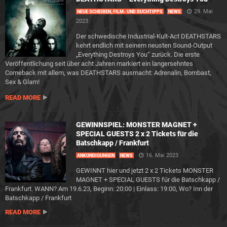
29. Mai
NEUE SCHEIBEN, FILM- UND BUCHTIPPS
NEWS
2023
Der schwedische Industrial-Kult-Act DEATHSTARS
kehrt endlich mit seinem neusten Sound-Output
„Everything Destroys You“ zurück. Die erste
Veröffentlichung seit über acht Jahren markiert ein langersehntes
Comeback mit allem, was DEATHSTARS ausmacht: Adrenalin, Bombast,
Sex & Glam!
READ MORE
GEWINNSPIEL: MONSTER MAGNET +
SPECIAL GUESTS 2 x 2 Tickets für die
Batschkapp / Frankfurt
16. Mai 2023
ANKÜNDIGUNGEN
NEWS
GEWINNT hier und jetzt 2 x 2 Tickets MONSTER
MAGNET + SPECIAL GUESTS für die Batschkapp /
Frankfurt. WANN? Am 19.6.23, Beginn: 20:00 | Einlass: 19:00, Wo? Inn der
Batschkapp / Frankfurt
READ MORE