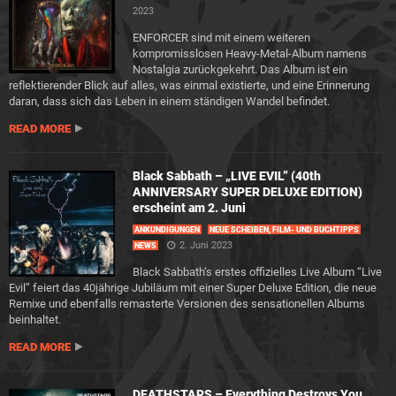
2023
ENFORCER sind mit einem weiteren
kompromisslosen Heavy-Metal-Album namens
Nostalgia zurückgekehrt. Das Album ist ein
reflektierender Blick auf alles, was einmal existierte, und eine Erinnerung
daran, dass sich das Leben in einem ständigen Wandel befindet.
READ MORE
Black Sabbath – „LIVE EVIL” (40th
ANNIVERSARY SUPER DELUXE EDITION)
erscheint am 2. Juni
ANKÜNDIGUNGEN
NEUE SCHEIBEN, FILM- UND BUCHTIPPS
2. Juni 2023
NEWS
Black Sabbath‘s erstes offizielles Live Album “Live
Evil” feiert das 40jährige Jubiläum mit einer Super Deluxe Edition, die neue
Remixe und ebenfalls remasterte Versionen des sensationellen Albums
beinhaltet.
READ MORE
DEATHSTARS – Everything Destroys You