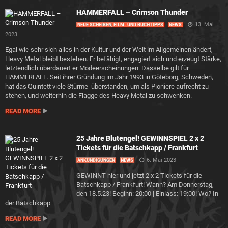
HAMMERFALL – Crimson Thunder
13. Mai
NEUE SCHEIBEN, FILM- UND BUCHTIPPS
NEWS
2023
Egal wie sehr sich alles in der Kultur und der Welt im Allgemeinen ändert,
Heavy Metal bleibt bestehen. Er befähigt, engagiert sich und erzeugt Stärke,
letztendlich überdauert er Modeerscheinungen. Dasselbe gilt für
HAMMERFALL. Seit ihrer Gründung im Jahr 1993 in Göteborg, Schweden,
hat das Quintett viele Stürme überstanden, um als Pioniere aufrecht zu
stehen, und weiterhin die Flagge des Heavy Metal zu schwenken.
READ MORE
25 Jahre Blutengel! GEWINNSPIEL 2 x 2
Tickets für die Batschkapp / Frankfurt
6. Mai 2023
ANKÜNDIGUNGEN
NEWS
GEWINNT hier und jetzt 2 x 2 Tickets für die
Batschkapp / Frankfurt! Wann? Am Donnerstag,
den 18.5.23! Beginn: 20:00 | Einlass: 19:00! Wo? In
der Batschkapp
READ MORE