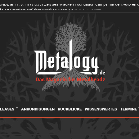
E am 1. 8. im W:O:Art Zelt des Wacken Foundation Camps mit den Autoren de
ELEASES
ANKÜNDIGUNGEN
RÜCKBLICKE
WISSENSWERTES
TERMINE