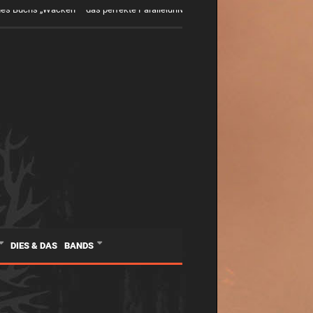
s Buchs „Wacken – das perfekte Paralleluniversum. Was die Gesellschaft vo
DIES & DAS
BANDS