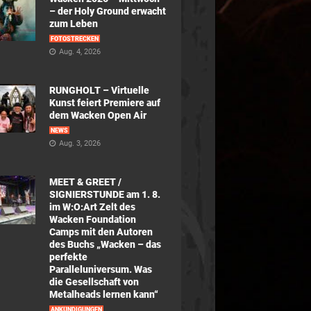
– der Holy Ground erwacht
zum Leben
FOTOSTRECKEN
Aug. 4, 2026
RUNGHOLT – Virtuelle
Kunst feiert Premiere auf
dem Wacken Open Air
NEWS
Aug. 3, 2026
MEET & GREET /
SIGNIERSTUNDE am 1. 8.
im W:O:Art Zelt des
Wacken Foundation
Camps mit den Autoren
des Buchs „Wacken – das
perfekte
Paralleluniversum. Was
die Gesellschaft von
Metalheads lernen kann“
ANKÜNDIGUNGEN