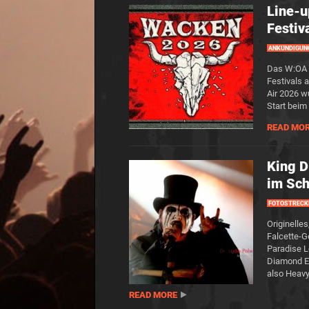
Line-u
Festiv
ANKÜNDIGUN
Das W:OA k
Festivals
Air 2026 w
Start beim
READ MO
King D
im Sc
FOTOSTRECK
Originelle
Falcette-
Paradise L
Diamond E
also Heav
READ MORE