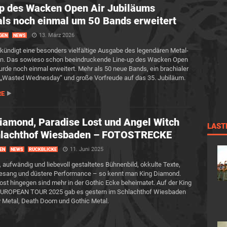
p des Wacken Open Air Jubiläums
als noch einmal um 50 Bands erweitert
13. März 2026
GEN
NEWS
ündigt eine besonders vielfältige Ausgabe des legendären Metal-
 an. Das sowieso schon beeindruckende Line-up des Wacken Open
urde noch einmal erweitert. Mehr als 50 neue Bands, ein brachialer
 „Wasted Wednesday“ und große Vorfreude auf das 35. Jubiläum.
RE
iamond, Paradise Lost und Angel Witch
LAST
hlachthof Wiesbaden – FOTOSTRECKE
11. Juni 2025
EN
NEWS
RÜCKBLICKE
s, aufwändig und liebevoll gestaltetes Bühnenbild, okkulte Texte,
Gesang und düstere Performance – so kennt man King Diamond.
ost hingegen sind mehr in der Gothic Ecke beheimatet. Auf der King
UROPEAN TOUR 2025 gab es gestern im Schlachthof Wiesbaden
y Metal, Death Doom und Gothic Metal.