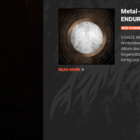
Metal
ENDU
NEUE SCHEIB
V/HAZE MI
Winteraben
Album des 
Gegensätze
heftig und 
READ MORE