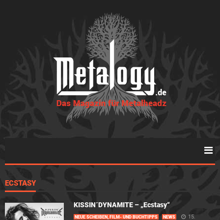
ECSTASY
KISSIN´DYNAMITE – „Ecstasy“
15.
NEUE SCHEIBEN, FILM- UND BUCHTIPPS
NEWS