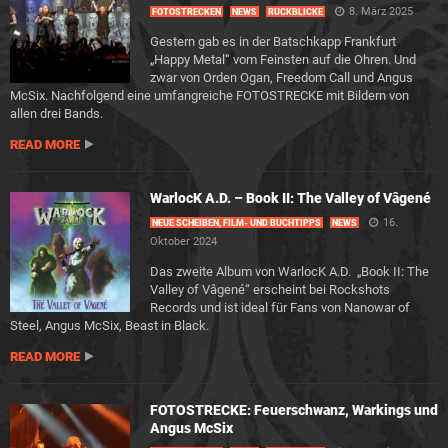
8. März 2025
FOTOSTRECKEN
NEWS
RÜCKBLICKE
Gestern gab es in der Batschkapp Frankfurt
„Happy Metal“ vom Feinsten auf die Ohren. Und
zwar von Orden Ogan, Freedom Call und Angus
McSix. Nachfolgend eine umfangreiche FOTOSTRECKE mit Bildern von
allen drei Bands.
READ MORE
WarlocK A.D. – Book II: The Valley of Vâgené
16.
NEUE SCHEIBEN, FILM- UND BUCHTIPPS
NEWS
Oktober 2024
Das zweite Album von WarlocK A.D. „Book II: The
Valley of Vâgené“ erscheint bei Rockshots
Records und ist ideal für Fans von Nanowar of
Steel, Angus McSix, Beast in Black.
READ MORE
FOTOSTRECKE: Feuerschwanz, Warkings und
Angus McSix