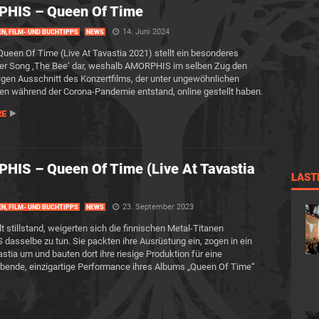
HIS – Queen Of Time
14. Juni 2024
EN, FILM- UND BUCHTIPPS
NEWS
ueen Of Time (Live At Tavastia 2021) stellt ein besonderes
der Song ‚The Bee‘ dar, weshalb AMORPHIS im selben Zug den
gen Ausschnitt des Konzertfilms, der unter ungewöhnlichen
n während der Corona-Pandemie entstand, online gestellt haben.
RE
IS – Queen Of Time (Live At Tavastia
LAST
23. September 2023
EN, FILM- UND BUCHTIPPS
NEWS
t stillstand, weigerten sich die finnischen Metal-Titanen
asselbe zu tun. Sie packten ihre Ausrüstung ein, zogen in ein
astia um und bauten dort ihre riesige Produktion für eine
ende, einzigartige Performance ihres Albums „Queen Of Time“