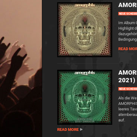
AMORP
NEUE SCHEIB
Im Album Q
Highlight 
dazugehöri
Bedingunge
READ MO
AMORPH
2021)
NEUE SCHEIB
Als die Wel
AMORPHIS d
leeres Tav
atemberaub
auf.
READ MORE