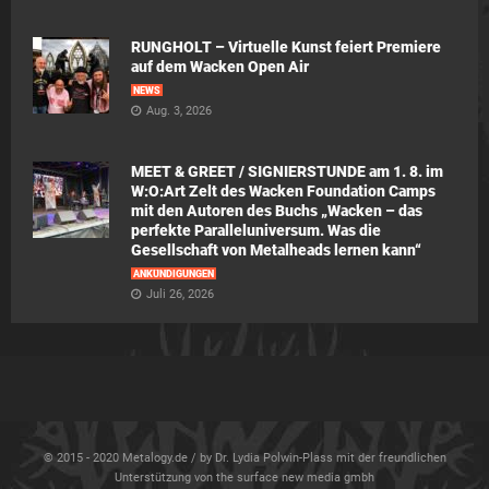
RUNGHOLT – Virtuelle Kunst feiert Premiere
auf dem Wacken Open Air
NEWS
Aug. 3, 2026
MEET & GREET / SIGNIERSTUNDE am 1. 8. im
W:O:Art Zelt des Wacken Foundation Camps
mit den Autoren des Buchs „Wacken – das
perfekte Paralleluniversum. Was die
Gesellschaft von Metalheads lernen kann“
ANKÜNDIGUNGEN
Juli 26, 2026
© 2015 - 2020 Metalogy.de / by Dr. Lydia Polwin-Plass mit der freundlichen
Unterstützung von the surface new media gmbh