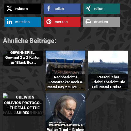
twittern
teilen
teilen
mitteilen
merken
drucken
Ähnliche Beiträge:
GEWINNSPIEL:
Gewinnt 2 x 2 Karten
für "Black Box…
Nachbericht +
Persönlicher
Fotostrecke: Rock &
Erlebnisbericht: Die
Metal Day’z 2025 –…
Full Metal Cruise…
OBLIVION PROTOCOL
– THE FALL OF THE
SHIRES
Walter Trout – Broken