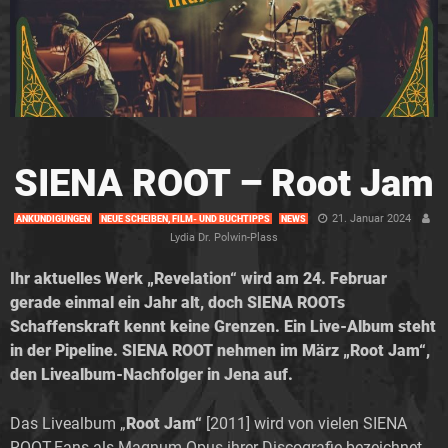
SIENA ROOT – Root Jam
21. Januar 2024
ANKÜNDIGUNGEN
NEUE SCHEIBEN, FILM- UND BUCHTIPPS
NEWS
Lydia Dr. Polwin-Plass
Ihr aktuelles Werk „Revelation“ wird am 24. Februar
gerade einmal ein Jahr alt, doch SIENA ROOTs
Schaffenskraft kennt keine Grenzen. Ein Live-Album steht
in der Pipeline. SIENA ROOT nehmen im März „Root Jam“,
den Livealbum-Nachfolger in Jena auf.
Das Livealbum „
Root Jam“
[2011] wird von vielen SIENA
ROOT-Fans als Magnum Opus ihrer Discografie bezeichnet