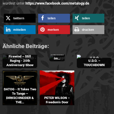
würdest unter
https://www.facebook.com/metalogy.de
.
twittern
teilen
teilen
mitteilen
merken
drucken
Nachbericht:
Accept,
Mike
Ähnliche Beiträge:
Tramp
und
Indiction
Firewind – Still
im…
Raging - 20th
U.D.O. –
Anniversary Show
TOUCHDOWN
DATOG - It Takes Two
To Tango –
DIRKSCHNEIDER &
PETER WILSON –
THE…
Freedom’s Door