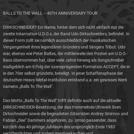
BALLS TO THE WALL – 40TH ANNIVERSARY TOUR
DIRKSCHNEIDER? Ein Name, hinter dem sich nicht einfach nur die
zweite Inkarnation U.D.O.s, der Band Udo Dirkschneiders, befindet. In
dieser Form zollt sie nämlich ausschließlich der musikalischen
Vergangenheit ihres legendären Gründers und Sängers Tribut. Udo
war, ebenso wie Peter Baltes, der mittlerweile den Posten am U.D.O.-
Bass übernommen hat, über viele Jahre hinweg als Songschreiber
maßgeblich am Erfolg der szeneprägenden Formation ACCEPT, die er
in den 70er selbst gründete, beteiligt. In jener Schaffensphase der
deutschen Heavy-Metal-Institution entstand u.a. ein gewisses Werk
namens „Balls To The Wall“.
Das Motto „Balls To The Wall“ trifft definitiv auch auf die aktuelle
DIRKSCHNEIDER-Besetzung, der das trommelnde Uhrwerk Sven
Dirkschneider sowie die begnadeten Gitarristen Andrey Smirnov und
Fabian „Dee“ Dammers angehören, zu. Umso passender, dass
kürzlich das 40-jährige Jubiläum des ursprünglich Ende 1983
veröffentlichten und zudem meistverkauften und