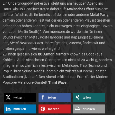
Ein Underground-Mini-Festival steht uns am heutigen Abend ins
Haus. Als Co-Headliner treten dabei auf:
Avalanche Effect
aus dem
tiefsten Westen, die ihr bereits auf der ein oder anderen Metal-Party,
dem ein oder anderen Festival, der ein oder anderen Playlist gesehen
oder gehört haben könntet, nicht nur wegen ihres eingängigen Covers
von „Join Me (in Death)“. Von morecore.de wurden sie für ihren
Sound zwischen Metal, Post-Hardcore und Rap jüngst zu einem
der
„Metal-Newcomer des Jahres“
geadelt, zurecht, finden wir und
bleiben gespannt, wie es weitergeht!
Zu ihnen gesellen sich
XO Armor
(formerly known as Coda) aus
Koblenz. Auch sie nehmen Genregrenzen nicht all zu wichtig, sondern
integrieren so ziemlich alles zwischen Metalcore, Trap, Techno und
Pop in ihren Sound. Nachzuhören nicht zuletzt auf ihrem jüngsten
Studioalbum „Nublar“. Den Abend eröffnet das Frankfurter Modern
Popcore/Metalcore-Quintett
Third Wave.
twittern
teilen
teilen
mitteilen
merken
drucken