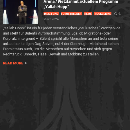
Arena / Wetzlar mit aktuellem Programm
„Yallah Hopp“
9.
DIES & DAS
FOTOSTRECKEN
NEWS
RÜCKBLICKE
März 2024
„Yallah Hopp!“ ist ein für jeden verständliches „deukisches“ Wortgebilde
und steht für Bülents Aufbruchstimmung. Egal ob Migrations- oder
Kurpfalzhintergrund – Bülent spricht alle Menschen an und trotz seiner
unfassbar lustigen Gag-Salven, nutzt der überzeugte Metalhead seinen
Promistatus auch, um die Menschen aufzuwecken und sich gegen
Rechtsruck, Unrecht, Hass, Gewalt und Mobbing zu stellen.
READ MORE