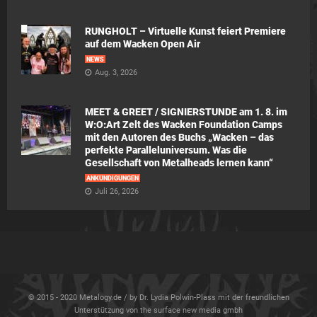
RUNGHOLT – Virtuelle Kunst feiert Premiere
auf dem Wacken Open Air
NEWS
Aug. 3, 2026
MEET & GREET / SIGNIERSTUNDE am 1. 8. im
W:O:Art Zelt des Wacken Foundation Camps
mit den Autoren des Buchs „Wacken – das
perfekte Paralleluniversum. Was die
Gesellschaft von Metalheads lernen kann“
ANKÜNDIGUNGEN
Juli 26, 2026
© 2015 - 2020 Metalogy.de / by Dr. Lydia Polwin-Plass mit der freundlichen
Unterstützung von the surface new media gmbh