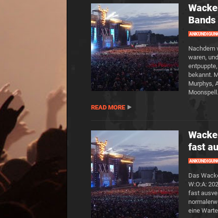
Wacken
Bands 
ANKÜNDIGUN
Nachdem vo
waren, und
entpuppte,
bekannt. M
Murphys, A
Moonspell
READ MORE
Wacken
fast a
ANKÜNDIGUN
Das Wacken
W:O:A: 202
fast ausve
normalerwe
eine Wartel