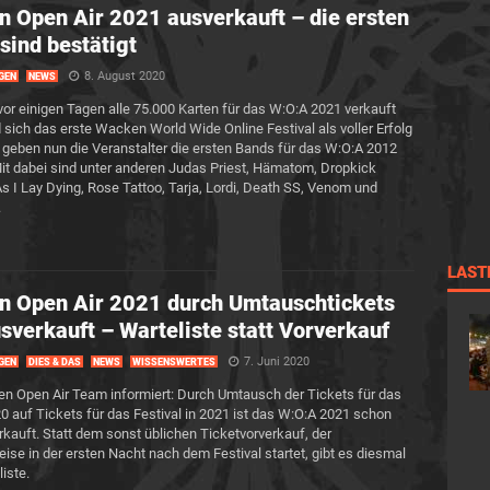
 Open Air 2021 ausverkauft – die ersten
sind bestätigt
8. August 2020
GEN
NEWS
r einigen Tagen alle 75.000 Karten für das W:O:A 2021 verkauft
 sich das erste Wacken World Wide Online Festival als voller Erfolg
 geben nun die Veranstalter die ersten Bands für das W:O:A 2012
it dabei sind unter anderen Judas Priest, Hämatom, Dropkick
s I Lay Dying, Rose Tattoo, Tarja, Lordi, Death SS, Venom und
.
LAST
 Open Air 2021 durch Umtauschtickets
usverkauft – Warteliste statt Vorverkauf
7. Juni 2020
GEN
DIES & DAS
NEWS
WISSENSWERTES
 Open Air Team informiert: Durch Umtausch der Tickets für das
0 auf Tickets für das Festival in 2021 ist das W:O:A 2021 schon
rkauft. Statt dem sonst üblichen Ticketvorverkauf, der
ise in der ersten Nacht nach dem Festival startet, gibt es diesmal
iste.