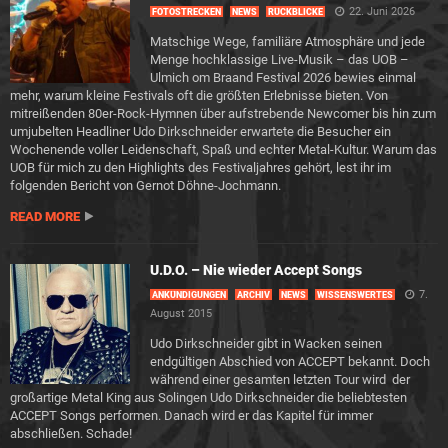
22. Juni 2026
FOTOSTRECKEN
NEWS
RÜCKBLICKE
Matschige Wege, familiäre Atmosphäre und jede
Menge hochklassige Live-Musik – das UOB –
Ulmich om Braand Festival 2026 bewies einmal
mehr, warum kleine Festivals oft die größten Erlebnisse bieten. Von
mitreißenden 80er-Rock-Hymnen über aufstrebende Newcomer bis hin zum
umjubelten Headliner Udo Dirkschneider erwartete die Besucher ein
Wochenende voller Leidenschaft, Spaß und echter Metal-Kultur. Warum das
UOB für mich zu den Highlights des Festivaljahres gehört, lest ihr im
folgenden Bericht von Gernot Döhne-Jochmann.
READ MORE
U.D.O. – Nie wieder Accept Songs
7.
ANKÜNDIGUNGEN
ARCHIV
NEWS
WISSENSWERTES
August 2015
Udo Dirkschneider gibt in Wacken seinen
endgültigen Abschied von ACCEPT bekannt. Doch
während einer gesamten letzten Tour wird der
großartige Metal King aus Solingen Udo Dirkschneider die beliebtesten
ACCEPT Songs performen. Danach wird er das Kapitel für immer
abschließen. Schade!