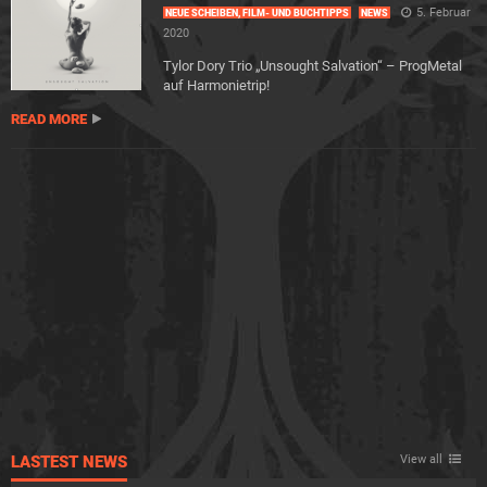
5. Februar
NEUE SCHEIBEN, FILM- UND BUCHTIPPS
NEWS
2020
Tylor Dory Trio „Unsought Salvation“ – ProgMetal
auf Harmonietrip!
READ MORE
LASTEST NEWS
View all