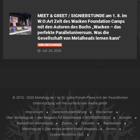
MEET & GREET / SIGNIERSTUNDE am 1. 8. im
W:O:Art Zelt des Wacken Foundation Camps
mit den Autoren des Buchs „Wacken – das
perfekte Paralleluniversum. Was die
Gesellschaft von Metalheads lernen kann“
ANKÜNDIGUNGEN
Juli 26, 2026
© 2015 - 2020 Metalogy.de / by Dr. Lydia Polwin-Plass mit der freundlichen
Unterstützung von the surface new media gmbh
Impressum
Datenschutzerklärung
Disclaimer
Über Metalogy.de – das Magazin für Metalheadz + REVIEWREGELN
Kontakt
Newsletter Anmeldung
Events
Freunde
Bandseiten
Metalogy.de – Das etwas andere Metal Magazin
Archiv
Cookie-Richtlinie (EU)