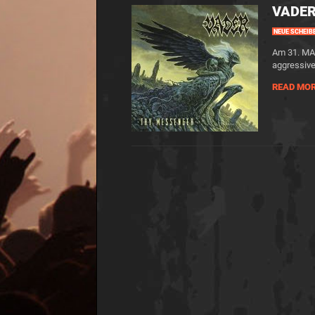
VADER
NEUE SCHEIB
Am 31. MAI
aggressive
READ MO