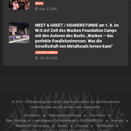
NEWS
Aug. 3, 2026
MEET & GREET / SIGNIERSTUNDE am 1. 8. im
W:O:Art Zelt des Wacken Foundation Camps
mit den Autoren des Buchs „Wacken – das
perfekte Paralleluniversum. Was die
Gesellschaft von Metalheads lernen kann“
ANKÜNDIGUNGEN
Juli 26, 2026
© 2015 - 2020 Metalogy.de / by Dr. Lydia Polwin-Plass mit der freundlichen
Unterstützung von the surface new media gmbh
Impressum
Datenschutzerklärung
Disclaimer
Über Metalogy.de – das Magazin für Metalheadz + REVIEWREGELN
Kontakt
Newsletter Anmeldung
Events
Freunde
Bandseiten