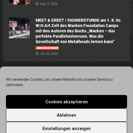
Aug. 3, 2026
MEET & GREET / SIGNIERSTUNDE am 1. 8. im
W:O:Art Zelt des Wacken Foundation Camps
mit den Autoren des Buchs „Wacken – das
perfekte Paralleluniversum. Was die
Gesellschaft von Metalheads lernen kann“
ANKÜNDIGUNGEN
Juli 26, 2026
Wir verwenden Cookies, um unsere Website und unseren Service zu
optimieren.
© 2015 - 2020 Metalogy.de / by Dr. Lydia Polwin-Plass mit der freundlichen
Cookies akzeptieren
Unterstützung von the surface new media gmbh
Impressum
Datenschutzerklärung
Disclaimer
Ablehnen
Über Metalogy.de – das Magazin für Metalheadz + REVIEWREGELN
Kontakt
Newsletter Anmeldung
Events
Freunde
Bandseiten
Einstellungen anzeigen
Metalogy.de – Das etwas andere Metal Magazin
Archiv