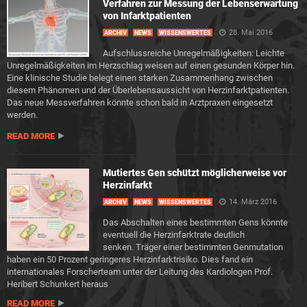
Verfahren zur Messung der Lebenserwartung
von Infarktpatienten
28. Mai 2016
ARCHIV
NEWS
WISSENSWERTES
Aufschlussreiche Unregelmäßigkeiten: Leichte
Unregelmäßigkeiten im Herzschlag weisen auf einen gesunden Körper hin.
Eine klinische Studie belegt einen starken Zusammenhang zwischen
diesem Phänomen und der Überlebensaussicht von Herzinfarktpatienten.
Das neue Messverfahren könnte schon bald in Arztpraxen eingesetzt
werden.
READ MORE
Mutiertes Gen schützt möglicherweise vor
Herzinfarkt
14. März 2016
ARCHIV
NEWS
WISSENSWERTES
Das Abschalten eines bestimmten Gens könnte
eventuell die Herzinfarktrate deutlich
senken. Träger einer bestimmten Genmutation
haben ein 50 Prozent geringeres Herzinfarktrisiko. Dies fand ein
internationales Forscherteam unter der Leitung des Kardiologen Prof.
Heribert Schunkert heraus
READ MORE