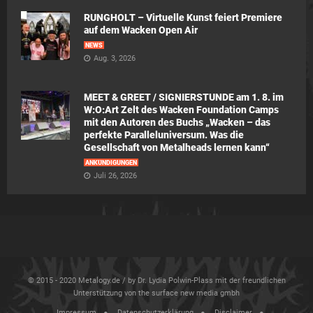
RUNGHOLT – Virtuelle Kunst feiert Premiere
auf dem Wacken Open Air
NEWS
Aug. 3, 2026
MEET & GREET / SIGNIERSTUNDE am 1. 8. im
W:O:Art Zelt des Wacken Foundation Camps
mit den Autoren des Buchs „Wacken – das
perfekte Paralleluniversum. Was die
Gesellschaft von Metalheads lernen kann“
ANKÜNDIGUNGEN
Juli 26, 2026
© 2015 - 2020 Metalogy.de / by Dr. Lydia Polwin-Plass mit der freundlichen
Unterstützung von the surface new media gmbh
Impressum
Datenschutzerklärung
Disclaimer