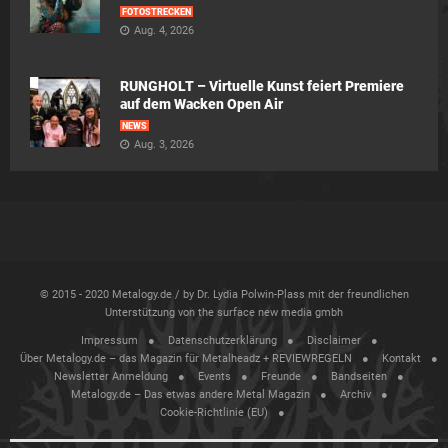
FOTOSTRECKEN
Aug. 4, 2026
RUNGHOLT – Virtuelle Kunst feiert Premiere
auf dem Wacken Open Air
NEWS
Aug. 3, 2026
© 2015 - 2020 Metalogy.de / by Dr. Lydia Polwin-Plass mit der freundlichen
Unterstützung von the surface new media gmbh
Impressum
Datenschutzerklärung
Disclaimer
Über Metalogy.de – das Magazin für Metalheadz + REVIEWREGELN
Kontakt
Newsletter Anmeldung
Events
Freunde
Bandseiten
Metalogy.de – Das etwas andere Metal Magazin
Archiv
Cookie-Richtlinie (EU)