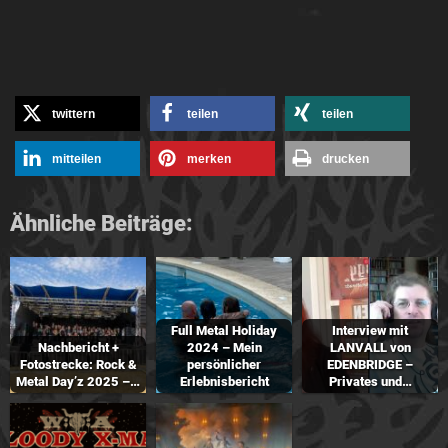
twittern
teilen
teilen
mitteilen
merken
drucken
Ähnliche Beiträge:
Full Metal Holiday
Interview mit
Nachbericht +
2024 – Mein
LANVALL von
Fotostrecke: Rock &
persönlicher
EDENBRIDGE –
Metal Day’z 2025 –…
Erlebnisbericht
Privates und…