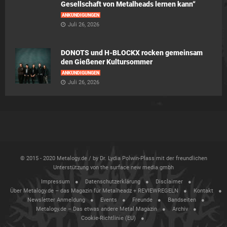
Gesellschaft von Metalheads lernen kann“
ANKÜNDIGUNGEN
Juli 26, 2026
DONOTS und H-BLOCKX rocken gemeinsam
den Gießener Kultursommer
ANKÜNDIGUNGEN
Juli 26, 2026
© 2015 - 2020 Metalogy.de / by Dr. Lydia Polwin-Plass mit der freundlichen
Unterstützung von the surface new media gmbh
Impressum
Datenschutzerklärung
Disclaimer
Über Metalogy.de – das Magazin für Metalheadz + REVIEWREGELN
Kontakt
Newsletter Anmeldung
Events
Freunde
Bandseiten
Metalogy.de – Das etwas andere Metal Magazin
Archiv
Cookie-Richtlinie (EU)