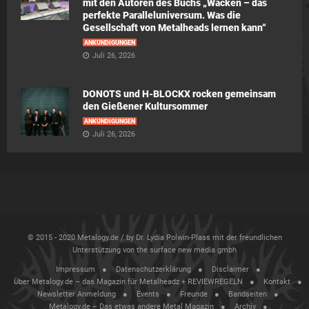
mit den Autoren des Buchs „Wacken – das
perfekte Paralleluniversum. Was die
Gesellschaft von Metalheads lernen kann“
ANKÜNDIGUNGEN
Juli 26, 2026
DONOTS und H-BLOCKX rocken gemeinsam
den Gießener Kultursommer
ANKÜNDIGUNGEN
Juli 26, 2026
© 2015 - 2020 Metalogy.de / by Dr. Lydia Polwin-Plass mit der freundlichen
Unterstützung von the surface new media gmbh
Impressum
Datenschutzerklärung
Disclaimer
Über Metalogy.de – das Magazin für Metalheadz + REVIEWREGELN
Kontakt
Newsletter Anmeldung
Events
Freunde
Bandseiten
Metalogy.de – Das etwas andere Metal Magazin
Archiv