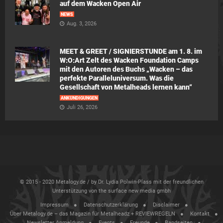
auf dem Wacken Open Air
NEWS
Aug. 3, 2026
MEET & GREET / SIGNIERSTUNDE am 1. 8. im
W:O:Art Zelt des Wacken Foundation Camps
mit den Autoren des Buchs „Wacken – das
perfekte Paralleluniversum. Was die
Gesellschaft von Metalheads lernen kann“
ANKÜNDIGUNGEN
Juli 26, 2026
© 2015 - 2020 Metalogy.de / by Dr. Lydia Polwin-Plass mit der freundlichen
Unterstützung von the surface new media gmbh
Impressum
Datenschutzerklärung
Disclaimer
Über Metalogy.de – das Magazin für Metalheadz + REVIEWREGELN
Kontakt
Newsletter Anmeldung
Events
Freunde
Bandseiten