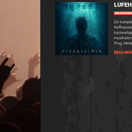
LUFEH
UNCATEGORI
Ein kompa
Raffinesse
kurzweilig
musikalisc
Prog, Meta
READ MO