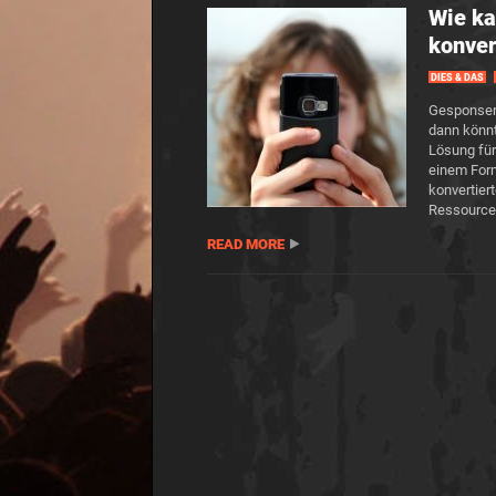
Wie ka
konver
DIES & DAS
Gesponsert
dann könnt
Lösung für
einem Form
konvertier
Ressource
READ MORE