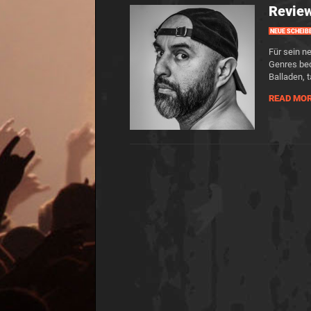
Revie
NEUE SCHEIB
Für sein n
Genres bed
Balladen, 
READ MO