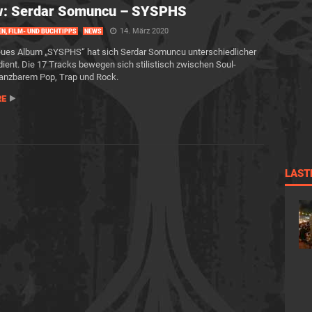
w: Serdar Somuncu – SYSPHS
14. März 2020
EN, FILM- UND BUCHTIPPS
NEWS
eues Album „SYSPHS“ hat sich Serdar Somuncu unterschiedlicher
ient. Die 17 Tracks bewegen sich stilistisch zwischen Soul-
tanzbarem Pop, Trap und Rock.
RE
LAST