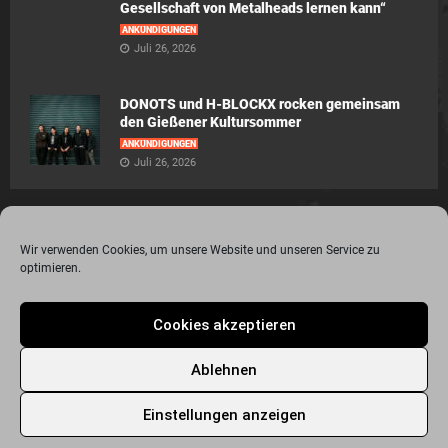
Gesellschaft von Metalheads lernen kann“
ANKÜNDIGUNGEN
Juli 26, 2026
DONOTS und H-BLOCKX rocken gemeinsam
den Gießener Kultursommer
ANKÜNDIGUNGEN
Juli 26, 2026
Wir verwenden Cookies, um unsere Website und unseren Service zu
optimieren.
© 2015 - 2020 Metalogy.de / by Dr. Lydia Polwin-Plass mit der freundlichen
Cookies akzeptieren
Unterstützung von the surface new media gmbh
Impressum
Datenschutzerklärung
Disclaimer
Ablehnen
Über Metalogy.de – das Magazin für Metalheadz + REVIEWREGELN
Kontakt
Newsletter Anmeldung
Events
Freunde
Bandseiten
Einstellungen anzeigen
Metalogy.de – Das etwas andere Metal Magazin
Archiv
Cookie-Richtlinie (EU)