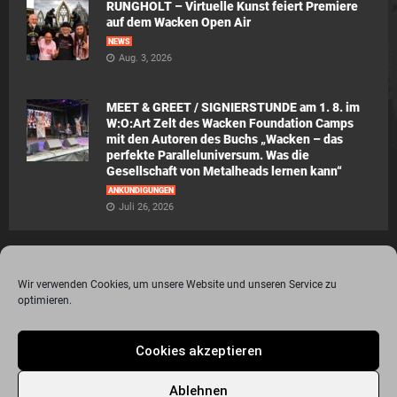
RUNGHOLT – Virtuelle Kunst feiert Premiere
auf dem Wacken Open Air
NEWS
Aug. 3, 2026
MEET & GREET / SIGNIERSTUNDE am 1. 8. im
W:O:Art Zelt des Wacken Foundation Camps
mit den Autoren des Buchs „Wacken – das
perfekte Paralleluniversum. Was die
Gesellschaft von Metalheads lernen kann“
ANKÜNDIGUNGEN
Juli 26, 2026
Wir verwenden Cookies, um unsere Website und unseren Service zu
optimieren.
© 2015 - 2020 Metalogy.de / by Dr. Lydia Polwin-Plass mit der freundlichen
Cookies akzeptieren
Unterstützung von the surface new media gmbh
Impressum
Datenschutzerklärung
Disclaimer
Ablehnen
Über Metalogy.de – das Magazin für Metalheadz + REVIEWREGELN
Kontakt