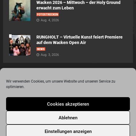
Wacken 2026 – Mittwoch – der Holy Ground
erwacht zum Leben
FOTOSTRECKEN
Aug. 4, 2026
RUNGHOLT – Virtuelle Kunst feiert Premiere
auf dem Wacken Open Air
NEWS
Aug. 3, 2026
Wir verwenden Cookies, um unsere Website und unseren Service zu
optimieren.
© 2015 - 2020 Metalogy.de / by Dr. Lydia Polwin-Plass mit der freundlichen
Cookies akzeptieren
Unterstützung von the surface new media gmbh
Impressum
Datenschutzerklärung
Disclaimer
Ablehnen
Über Metalogy.de – das Magazin für Metalheadz + REVIEWREGELN
Kontakt
Newsletter Anmeldung
Events
Freunde
Bandseiten
Einstellungen anzeigen
Metalogy.de – Das etwas andere Metal Magazin
Archiv