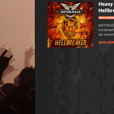
Heavy
Hellbr
NEUE SCHEIB
MOTORJESUS
kombiniert
der neuest
READ MO