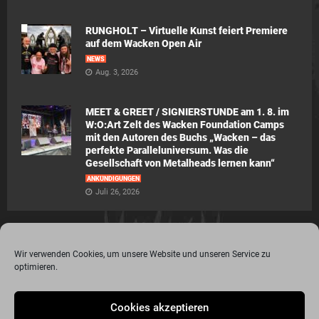
RUNGHOLT – Virtuelle Kunst feiert Premiere
auf dem Wacken Open Air
NEWS
Aug. 3, 2026
MEET & GREET / SIGNIERSTUNDE am 1. 8. im
W:O:Art Zelt des Wacken Foundation Camps
mit den Autoren des Buchs „Wacken – das
perfekte Paralleluniversum. Was die
Gesellschaft von Metalheads lernen kann“
ANKÜNDIGUNGEN
Juli 26, 2026
Wir verwenden Cookies, um unsere Website und unseren Service zu
optimieren.
© 2015 - 2020 Metalogy.de / by Dr. Lydia Polwin-Plass mit der freundlichen
Cookies akzeptieren
Unterstützung von the surface new media gmbh