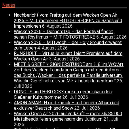
Neues
Nachbericht vom Freitag auf dem Wacken Open Air
2026 – MIT mehreren FOTOSTRECKEN zu Bands und
Impressionen
6. August 2026
Wacken 2026 – Donnerstag – das Festival findet
seinen Rhythmus – MIT FOTOSTRECKE
5. August 2026
Wacken 2026 – Mittwoch – der Holy Ground erwacht
zum Leben
4. August 2026
RUNGHOLT – Virtuelle Kunst feiert Premiere auf dem
Wacken Open Air
3. August 2026
MEET & GREET / SIGNIERSTUNDE am 1. 8. im W:O:Art
Zelt des Wacken Foundation Camps mit den Autoren
des Buchs „Wacken – das perfekte Paralleluniversum.
Was die Gesellschaft von Metalheads lernen kann“
26.
Juli 2026
DONOTS und H-BLOCKX rocken gemeinsam den
Gießener Kultursommer
26. Juli 2026
AMON AMARTH sind zurück – mit neuem Album und
exklusiver Deutschland Show
22. Juli 2026
Wacken Open Air 2026 ausverkauft – mehr als 85.000
Metalheads feiern gemeinsam das Jubiläum
21. Juli
2026