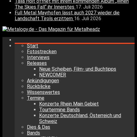
Talia Hoit öffnet mit ihrem kommenden Album „When
The Skies Fall“ ihr Innerstes
17. Juli 2026
Full Metal Mayrhofen lässt auch 2027 wieder die
Landschaft Tirols erzittern
16. Juli 2026
Start
Fotostrecken
Interviews
Releases
Neue Scheiben, Film- und Buchtipps
NEWCOMER
Ankündigungen
Rückblicke
Wissenswertes
Termine
Konzerte Rhein Main Gebiet
Tourtermine Bands
Konzerte Deutschland, Österreich und
Schweiz
Dies & Das
Bands