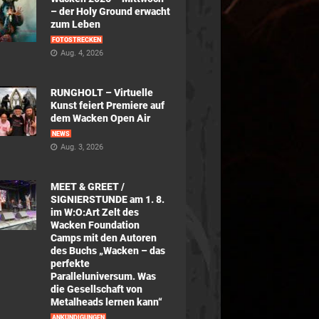
– der Holy Ground erwacht
zum Leben
FOTOSTRECKEN
Aug. 4, 2026
RUNGHOLT – Virtuelle
Kunst feiert Premiere auf
dem Wacken Open Air
NEWS
Aug. 3, 2026
MEET & GREET /
SIGNIERSTUNDE am 1. 8.
im W:O:Art Zelt des
Wacken Foundation
Camps mit den Autoren
des Buchs „Wacken – das
perfekte
Paralleluniversum. Was
die Gesellschaft von
Metalheads lernen kann“
ANKÜNDIGUNGEN