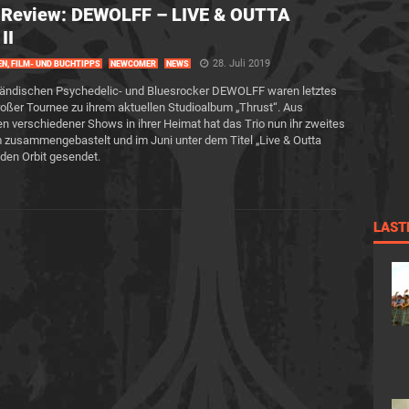
-Review: DEWOLFF – LIVE & OUTTA
II
28. Juli 2019
EN, FILM- UND BUCHTIPPS
NEWCOMER
NEWS
ländischen Psychedelic- und Bluesrocker DEWOLFF waren letztes
roßer Tournee zu ihrem aktuellen Studioalbum „Thrust“. Aus
en verschiedener Shows in ihrer Heimat hat das Trio nun ihr zweites
 zusammengebastelt und im Juni unter dem Titel „Live & Outta
in den Orbit gesendet.
LAST