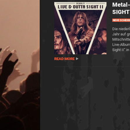
Metal
SIGHT 
NEUE SCHEIB
Die nieder
Jahr auf g
Mitschnitt
Live-Album
Sight II“ 
READ MORE