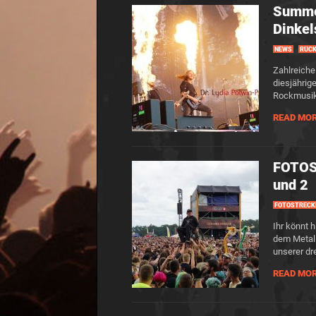
Summer
Dinkel
NEWS
RÜCK
Zahlreiche
diesjährig
Rockmusik
READ MO
FOTOS
und 2
FOTOSTRECK
Ihr könnt
dem Metal 
unserer dr
READ MO