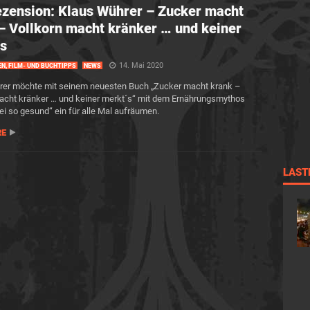
zension: Klaus Wührer – Zucker macht
– Vollkorn macht kränker … und keiner
s
14. Mai 2020
EN, FILM- UND BUCHTIPPS
NEWS
rer möchte mit seinem neuesten Buch „Zucker macht krank –
acht kränker … und keiner merkt´s“ mit dem Ernährungsmythos
sei so gesund“ ein für alle Mal aufräumen.
RE
LAST