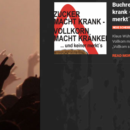
Buchre
krank 
merkt´
NEUE SCHEIB
Klaus Wüh
Vollkorn m
„Vollkorn 
READ MO