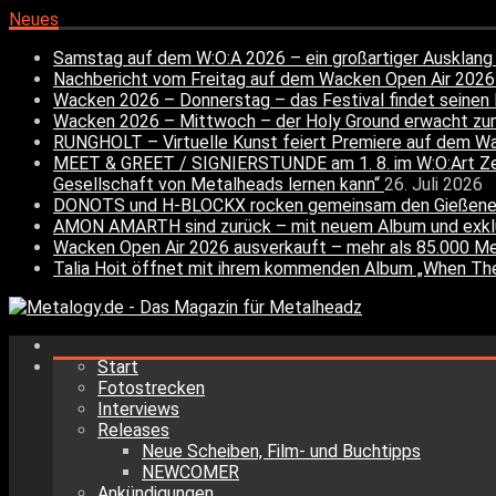
Neues
Samstag auf dem W:O:A 2026 – ein großartiger Auskl
Nachbericht vom Freitag auf dem Wacken Open Air 20
Wacken 2026 – Donnerstag – das Festival findet sei
Wacken 2026 – Mittwoch – der Holy Ground erwacht z
RUNGHOLT – Virtuelle Kunst feiert Premiere auf dem W
MEET & GREET / SIGNIERSTUNDE am 1. 8. im W:O:Art Zel
Gesellschaft von Metalheads lernen kann“
26. Juli 2026
DONOTS und H-BLOCKX rocken gemeinsam den Gießene
AMON AMARTH sind zurück – mit neuem Album und exkl
Wacken Open Air 2026 ausverkauft – mehr als 85.000 M
Talia Hoit öffnet mit ihrem kommenden Album „When The 
Start
Fotostrecken
Interviews
Releases
Neue Scheiben, Film- und Buchtipps
NEWCOMER
Ankündigungen