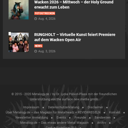
Wacken 2026 – Mittwoch – der Holy Ground
erwacht zum Leben
FOTOSTRECKEN
Aug. 4, 2026
RUNGHOLT – Virtuelle Kunst feiert Premiere
auf dem Wacken Open Air
NEWS
Aug. 3, 2026
© 2015 - 2020 Metalogy.de / by Dr. Lydia Polwin-Plass mit der freundlichen
Unterstützung von the surface new media gmbh
Impressum
Datenschutzerklärung
Disclaimer
Über Metalogy.de – das Magazin für Metalheadz + REVIEWREGELN
Kontakt
Newsletter Anmeldung
Events
Freunde
Bandseiten
Metalogy.de – Das etwas andere Metal Magazin
Archiv
Cookie-Richtlinie (EU)