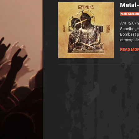
Metal-
NEUE SCHEIB
Am 12.07.2
Scheibe „H
Bombast pu
atmosphäri
READ MO