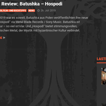
 Review: Batushka – Hospodi
26. Juli 2019
EN, FILM- UND BUCHTIPPS
NEWS
019 war es soweit, Batushka aus Polen veröffentlichten ihre neue
ospodi“ via Metal Blade Records / Sony Music. Batushka ist
r – so viel ist klar. Und „Hospodi“ bietet stimmungsvollen,
schen Metal, der Mystik mit byzantinischer Kultur verbindet.
RE
LAST