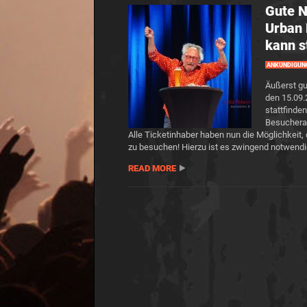
Gute N
Urban 
kann s
ANKÜNDIGUN
Äußerst gu
den 15.09.
stattfinde
Besucheran
Alle Ticketinhaber haben nun die Möglichkeit,
zu besuchen! Hierzu ist es zwingend notwend
READ MORE