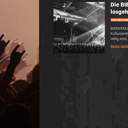
Die B
losge
ANKÜNDIGUN
BIENVENUE
Kulturzent
nötig sind
READ MO