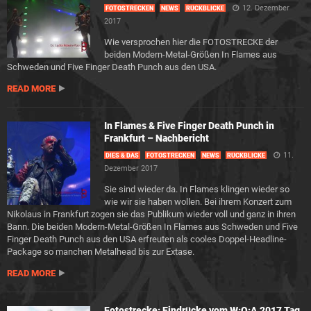
12. Dezember
FOTOSTRECKEN
NEWS
RÜCKBLICKE
2017
Wie versprochen hier die FOTOSTRECKE der
beiden Modern-Metal-Größen In Flames aus
Schweden und Five Finger Death Punch aus den USA.
READ MORE
In Flames & Five Finger Death Punch in
Frankfurt – Nachbericht
11.
DIES & DAS
FOTOSTRECKEN
NEWS
RÜCKBLICKE
Dezember 2017
Sie sind wieder da. In Flames klingen wieder so
wie wir sie haben wollen. Bei ihrem Konzert zum
Nikolaus in Frankfurt zogen sie das Publikum wieder voll und ganz in ihren
Bann. Die beiden Modern-Metal-Größen In Flames aus Schweden und Five
Finger Death Punch aus den USA erfreuten als cooles Doppel-Headline-
Package so manchen Metalhead bis zur Extase.
READ MORE
Fotostrecke: Eindrücke vom W:O:A 2017 Tag