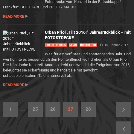
Fotostrecke vom Konzert in der Batschkapp /
Frankfurt: GOTTHARD und PRETTY MAIDS
READ MORE
Urban Priol „Tilt 2016!“ Jahresrückblick – mit
FOTOSTRECKE
15. Januar 2017
FOTOSTRECKEN
NEWS
RÜCKBLICKE
Was für ein verflixtes und anstrengendes Jahr! Und
wer könnte es besser durch den Pointenfleischwolf drehen als Urban Priol!
Der fränkische Kabarett-Anarcho dreht und wendet die Ereignisse von 2016,
beleuchtet sie scharfsinnig und handelt sie mit gewohnt
schauspielerischem Talent humorvoll ab.
READ MORE
1
…
25
26
27
28