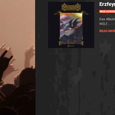
Erzfey
NEUE SCHEIB
Das Album 
WELT.
READ MO