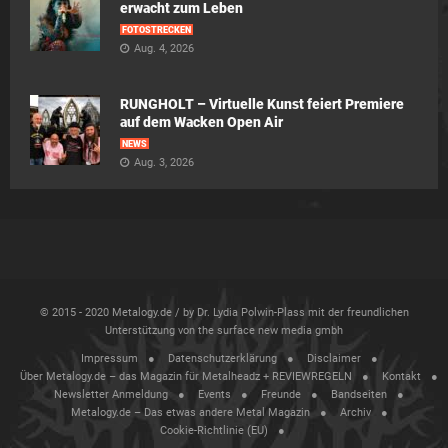
erwacht zum Leben
FOTOSTRECKEN
Aug. 4, 2026
RUNGHOLT – Virtuelle Kunst feiert Premiere
auf dem Wacken Open Air
NEWS
Aug. 3, 2026
© 2015 - 2020 Metalogy.de / by Dr. Lydia Polwin-Plass mit der freundlichen
Unterstützung von the surface new media gmbh
Impressum
Datenschutzerklärung
Disclaimer
Über Metalogy.de – das Magazin für Metalheadz + REVIEWREGELN
Kontakt
Newsletter Anmeldung
Events
Freunde
Bandseiten
Metalogy.de – Das etwas andere Metal Magazin
Archiv
Cookie-Richtlinie (EU)