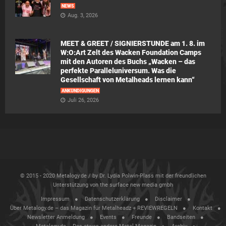
NEWS
Aug. 3, 2026
MEET & GREET / SIGNIERSTUNDE am 1. 8. im
W:O:Art Zelt des Wacken Foundation Camps
mit den Autoren des Buchs „Wacken – das
perfekte Paralleluniversum. Was die
Gesellschaft von Metalheads lernen kann“
ANKÜNDIGUNGEN
Juli 26, 2026
© 2015 - 2020 Metalogy.de / by Dr. Lydia Polwin-Plass mit der freundlichen
Unterstützung von the surface new media gmbh
Impressum
Datenschutzerklärung
Disclaimer
Über Metalogy.de – das Magazin für Metalheadz + REVIEWREGELN
Kontakt
Newsletter Anmeldung
Events
Freunde
Bandseiten