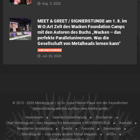
Aug. 3, 2026
MEET & GREET / SIGNIERSTUNDE am 1. 8. im
W:O:Art Zelt des Wacken Foundation Camps
mit den Autoren des Buchs „Wacken – das
perfekte Paralleluniversum. Was die
Gesellschaft von Metalheads lernen kann“
ANKÜNDIGUNGEN
Juli 26, 2026
© 2015 - 2020 Metalogy.de / by Dr. Lydia Polwin-Plass mit der freundlichen
Unterstützung von the surface new media gmbh
Impressum
Datenschutzerklärung
Disclaimer
Über Metalogy.de – das Magazin für Metalheadz + REVIEWREGELN
Kontakt
Newsletter Anmeldung
Events
Freunde
Bandseiten
Metalogy.de – Das etwas andere Metal Magazin
Archiv
Cookie-Richtlinie (EU)