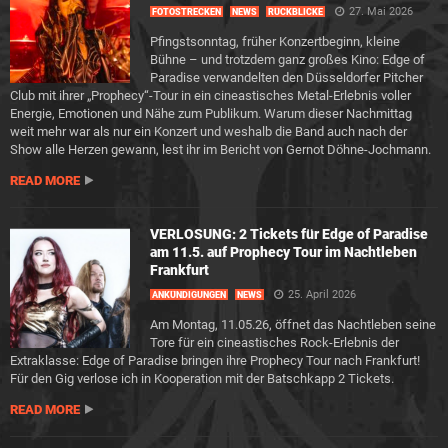
27. Mai 2026
FOTOSTRECKEN
NEWS
RÜCKBLICKE
Pfingstsonntag, früher Konzertbeginn, kleine
Bühne – und trotzdem ganz großes Kino: Edge of
Paradise verwandelten den Düsseldorfer Pitcher
Club mit ihrer „Prophecy“-Tour in ein cineastisches Metal-Erlebnis voller
Energie, Emotionen und Nähe zum Publikum. Warum dieser Nachmittag
weit mehr war als nur ein Konzert und weshalb die Band auch nach der
Show alle Herzen gewann, lest ihr im Bericht von Gernot Döhne-Jochmann.
READ MORE
VERLOSUNG: 2 Tickets für Edge of Paradise
am 11.5. auf Prophecy Tour im Nachtleben
Frankfurt
25. April 2026
ANKÜNDIGUNGEN
NEWS
Am Montag, 11.05.26, öffnet das Nachtleben seine
Tore für ein cineastisches Rock-Erlebnis der
Extraklasse: Edge of Paradise bringen ihre Prophecy Tour nach Frankfurt!
Für den Gig verlose ich in Kooperation mit der Batschkapp 2 Tickets.
READ MORE