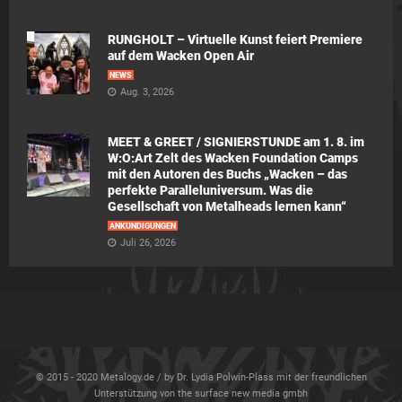
RUNGHOLT – Virtuelle Kunst feiert Premiere
auf dem Wacken Open Air
NEWS
Aug. 3, 2026
MEET & GREET / SIGNIERSTUNDE am 1. 8. im
W:O:Art Zelt des Wacken Foundation Camps
mit den Autoren des Buchs „Wacken – das
perfekte Paralleluniversum. Was die
Gesellschaft von Metalheads lernen kann“
ANKÜNDIGUNGEN
Juli 26, 2026
© 2015 - 2020 Metalogy.de / by Dr. Lydia Polwin-Plass mit der freundlichen
Unterstützung von the surface new media gmbh