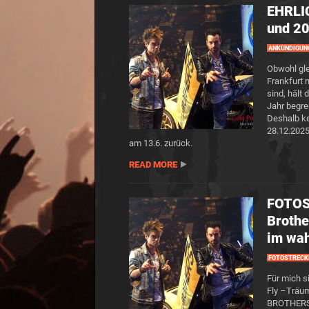
EHRLI
und 20
ANKÜNDIGUN
Obwohl gl
Frankfurt 
sind, hält 
Jahr begre
Deshalb ke
28.12.2025
am 13.6. zurück.
READ MORE
FOTOST
Brothe
im wah
FOTOSTRECK
Für mich s
Fly –Träum
BROTHERS a