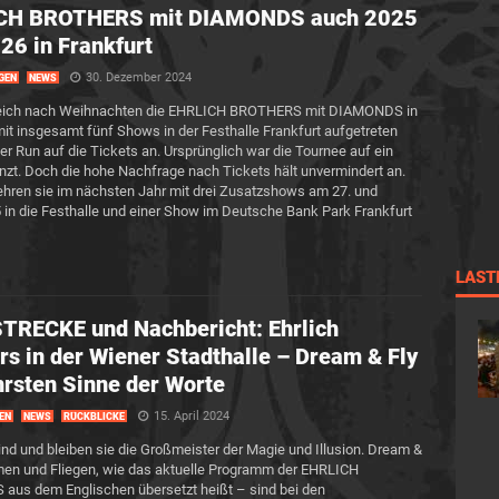
CH BROTHERS mit DIAMONDS auch 2025
26 in Frankfurt
30. Dezember 2024
GEN
NEWS
eich nach Weihnachten die EHRLICH BROTHERS mit DIAMONDS in
mit insgesamt fünf Shows in der Festhalle Frankfurt aufgetreten
der Run auf die Tickets an. Ursprünglich war die Tournee auf ein
nzt. Doch die hohe Nachfrage nach Tickets hält unvermindert an.
hren sie im nächsten Jahr mit drei Zusatzshows am 27. und
 in die Festhalle und einer Show im Deutsche Bank Park Frankfurt
LAST
RECKE und Nachbericht: Ehrlich
rs in der Wiener Stadthalle – Dream & Fly
rsten Sinne der Worte
15. April 2024
EN
NEWS
RÜCKBLICKE
ind und bleiben sie die Großmeister der Magie und Illusion. Dream &
en und Fliegen, wie das aktuelle Programm der EHRLICH
us dem Englischen übersetzt heißt – sind bei den