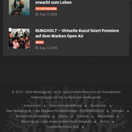
erwacht zum Leben
FOTOSTRECKEN
Aug. 4, 2026
RUNGHOLT – Virtuelle Kunst feiert Premiere
auf dem Wacken Open Air
NEWS
Aug. 3, 2026
© 2015 - 2020 Metalogy.de / by Dr. Lydia Polwin-Plass mit der freundlichen
Unterstützung von the surface new media gmbh
Impressum
Datenschutzerklärung
Disclaimer
Über Metalogy.de – das Magazin für Metalheadz + REVIEWREGELN
Kontakt
Newsletter Anmeldung
Events
Freunde
Bandseiten
Metalogy.de – Das etwas andere Metal Magazin
Archiv
Cookie-Richtlinie (EU)