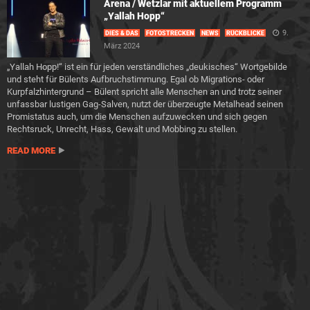
Arena / Wetzlar mit aktuellem Programm
„Yallah Hopp“
9.
DIES & DAS
FOTOSTRECKEN
NEWS
RÜCKBLICKE
März 2024
„Yallah Hopp!“ ist ein für jeden verständliches „deukisches“ Wortgebilde
und steht für Bülents Aufbruchstimmung. Egal ob Migrations- oder
Kurpfalzhintergrund – Bülent spricht alle Menschen an und trotz seiner
unfassbar lustigen Gag-Salven, nutzt der überzeugte Metalhead seinen
Promistatus auch, um die Menschen aufzuwecken und sich gegen
Rechtsruck, Unrecht, Hass, Gewalt und Mobbing zu stellen.
READ MORE