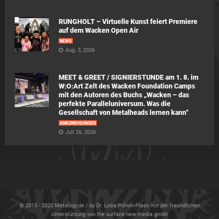
RUNGHOLT – Virtuelle Kunst feiert Premiere
auf dem Wacken Open Air
NEWS
Aug. 3, 2026
MEET & GREET / SIGNIERSTUNDE am 1. 8. im
W:O:Art Zelt des Wacken Foundation Camps
mit den Autoren des Buchs „Wacken – das
perfekte Paralleluniversum. Was die
Gesellschaft von Metalheads lernen kann“
ANKÜNDIGUNGEN
Juli 26, 2026
© 2015 - 2020 Metalogy.de / by Dr. Lydia Polwin-Plass mit der freundlichen
Unterstützung von the surface new media gmbh